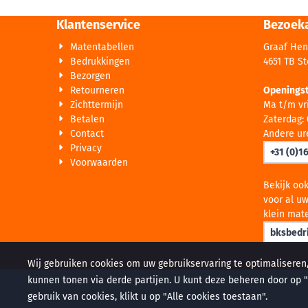
Klantenservice
Bezoek
Matentabellen
Graaf Hen
Bedrukkingen
4651 TB S
Bezorgen
Retourneren
Openingst
Zichttermijn
Ma t/m vri
Betalen
Zaterdag: 
Contact
Andere ur
Privacy
+31 (0)1
Voorwaarden
Bekijk oo
voor al uw
klein mate
bksbedri
Wij gebruiken cookies om uw gebruikservaring te optimaliseren
kunnen tonen via derde partijen. U kunt deze beheren door op "C
gebruik van cookies, klikt u op "Alle cookies toestaan".