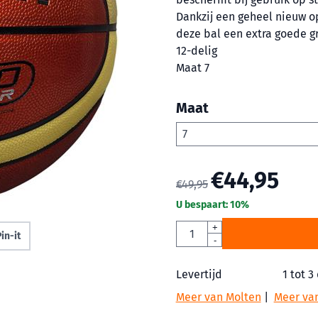
Dankzij een geheel nieuw o
deze bal een extra goede g
12-delig
Maat 7
Maat
€
44,95
€
49,95
U bespaart:
10
%
Aantal
+
in-it
-
Levertijd
1 tot 3
Meer van Molten
|
Meer va