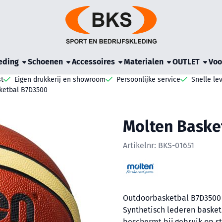
e cookies toe.
eding
Schoenen
Accessoires
Materialen
OUTLET
Voo
t
Eigen drukkerij en showroom
Persoonlijke service
Snelle le
ketbal B7D3500
Molten Baske
Artikelnr:
BKS-01651
Outdoorbasketbal B7D3500
Synthetisch lederen basket
beschermt bij gebruik op st