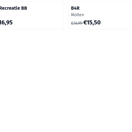
Recreatie BB
B4R
Merk:
Molten
5 voor 16,95
Van 16,95 voor 15,50
16,95
€15,50
€16,95