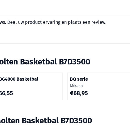
ws. Deel uw product ervaring en plaats een review.
olten Basketbal B7D3500
BG4000 Basketbal
BQ serie
Merk:
Mikasa
5 voor 66,55
Prijs: 68,95
66,55
€68,95
olten Basketbal B7D3500