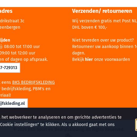
adres
Verzenden/ retourneren
drikstraat 3c
Wij verzenden gratis met Post NL
teenbergen
DHL boven € 100,-
ijden
Niet tevreden over uw product?
j: 08:00 tot 17:00 uur
Retourneer uw aankoop binnen 1
09:00 tot 12:00 uur
dagen.
en of dagen op afspraak.
Bekijk
hier
onze voorwaarden
67-729313
k eens
BKS BEDRIJFSKLEDING
 bedrijfskleding, PBM's en
riaal!
jfskleding.nl
, het webverkeer te analyseren en om gerichte advertenties te
KvK: 97216682 - Btw: NL005260506B55
ookie instellingen" te klikken. Als u akkoord gaat met ons
©
2026
BKS Sport en Bedrijfskleding. All Rights Reserved.