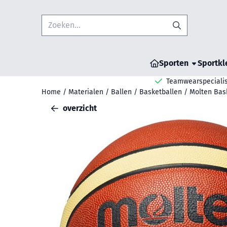
Cookievoorkeuren zijn beschikbaar. Kies instellingen of sta all
Zoeken
Sporten
Sportkl
Teamwearspecialis
Home
/
Materialen
/
Ballen
/
Basketballen
/
Molten Bas
overzicht