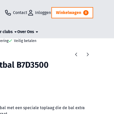
Contact
Inloggen
Winkelwagen
0
r clubs
Over Ons
vering
Veilig betalen
tbal B7D3500
bal met een speciale toplaag die de bal extra
raat.