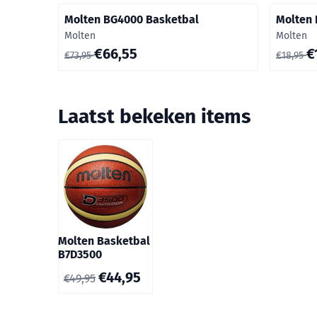
Molten BG4000 Basketbal
Molten 
Merk:
Merk:
Molten
Molten
Van 73,95 voor 66,55
Van 18,9
€66,55
€
€73,95
€18,95
Laatst bekeken items
Molten Basketbal
B7D3500
€
44,95
€
49,95