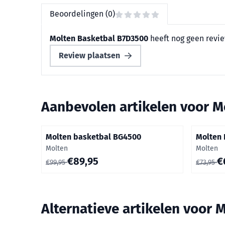
Beoordelingen (0)
Molten Basketbal B7D3500
heeft nog geen revie
Review plaatsen
Aanbevolen artikelen voor
M
Molten basketbal BG4500
Molten 
Merk:
Merk:
Molten
Molten
Van 99,95 voor 89,95
Van 73,9
€89,95
€
€99,95
€73,95
Alternatieve artikelen voor
M