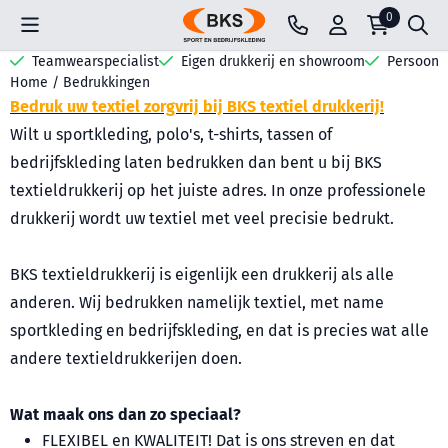
Cookievoorkeuren zijn beschikbaar. Kies instellingen of sta all
0
Teamwearspecialist
Eigen drukkerij en showroom
Persoonli
Home
/
Bedrukkingen
Bedruk uw textiel zorgvrij bij BKS textiel drukkerij!
Wilt u sportkleding, polo's, t-shirts, tassen of
bedrijfskleding laten bedrukken dan bent u bij BKS
textieldrukkerij op het juiste adres. In onze professionele
drukkerij wordt uw textiel met veel precisie bedrukt.
BKS textieldrukkerij is eigenlijk een drukkerij als alle
anderen. Wij bedrukken namelijk textiel, met name
sportkleding en bedrijfskleding, en dat is precies wat alle
andere textieldrukkerijen doen.
Wat maak ons dan zo speciaal?
FLEXIBEL en KWALITEIT! Dat is ons streven en dat