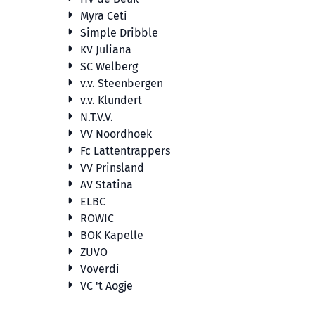
Myra Ceti
Simple Dribble
KV Juliana
SC Welberg
v.v. Steenbergen
v.v. Klundert
N.T.V.V.
VV Noordhoek
Fc Lattentrappers
VV Prinsland
AV Statina
ELBC
ROWIC
BOK Kapelle
ZUVO
Voverdi
VC 't Aogje