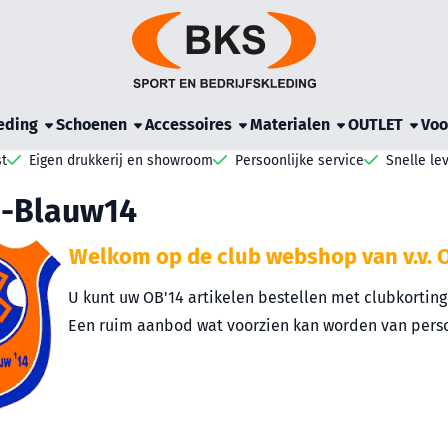
e cookies toe.
eding
Schoenen
Accessoires
Materialen
OUTLET
Voo
t
Eigen drukkerij en showroom
Persoonlijke service
Snelle le
e-Blauw14
Welk
om op de club webshop van v.v. 
U kunt uw OB'14 artikelen bestellen met clubkorting 
Een ruim aanbod wat voorzien kan worden van perso