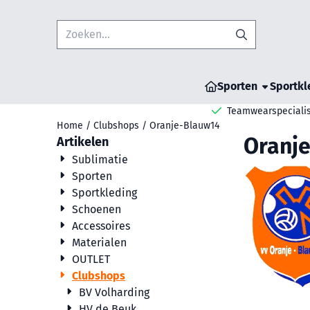
Cookievoorkeuren zijn beschikbaar. Kies instellingen of sta all
Zoeken
Sporten
Sportkl
Teamwearspecialis
Home
/
Clubshops
/
Oranje-Blauw14
Oranj
Artikelen
Sublimatie
Sporten
Sportkleding
Schoenen
Accessoires
Materialen
OUTLET
Clubshops
BV Volharding
HV de Beuk