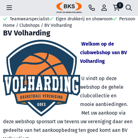
Cookievoorkeuren zijn beschikbaar. Kies instellingen of sta all
0
Teamwearspecialist
Eigen drukkerij en showroom
Persoonli
Home
/
Clubshops
/
BV Volharding
BV Volharding
Welkom op de
clubwebshop van BV
Volharding
U vindt op deze
webshop de gehele
clubcollectie en
mooie aanbiedingen.
Met uw aankoop via
deze webshop sponsort uw tevens uw vereniging daar een
gedeelte van het aankoopbedrag ten goed komt aan BV