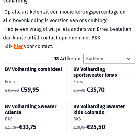
Volharding!
Op alle artikelen zit een mooie kortingspercentage en
alle bovenkleding is voorzien van ons clublogo!
Heb je een vraag of wil je iets anders van Errea bestellen
dan kun je altijd contact opnemen met BKS
Klik
hier
voor contact.
Sorteermethode
18
Artikelen
BV Volharding combideal
BV Volharding
sportsweater Jonas
Merk:
Merk:
Errea
Errea
Van 101,50 voor 59,95
Van 51,00 voor 35,70
€59,95
€35,70
€101,50
€51,00
BV Volharding Sweater
BV Volharding Sweater
Atlanta
kids Colorado
Merk:
Merk:
BKS
BKS
Van 45,00 voor 33,75
Van 29,95 voor 25,50
€33,75
€25,50
€45,00
€29,95