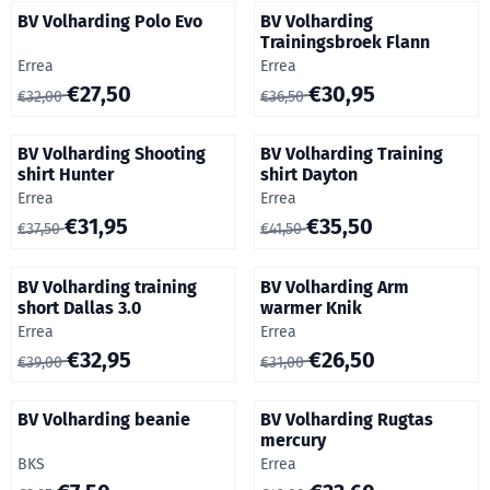
BV Volharding Polo Evo
BV Volharding
Trainingsbroek Flann
Merk:
Merk:
Errea
Errea
Van 32,00 voor 27,50
Van 36,50 voor 30,95
€27,50
€30,95
€32,00
€36,50
BV Volharding Shooting
BV Volharding Training
shirt Hunter
shirt Dayton
Merk:
Merk:
Errea
Errea
Van 37,50 voor 31,95
Van 41,50 voor 35,50
€31,95
€35,50
€37,50
€41,50
BV Volharding training
BV Volharding Arm
short Dallas 3.0
warmer Knik
Merk:
Merk:
Errea
Errea
Van 39,00 voor 32,95
Van 31,00 voor 26,50
€32,95
€26,50
€39,00
€31,00
BV Volharding beanie
BV Volharding Rugtas
mercury
Merk:
Merk:
BKS
Errea
Van 9,95 voor 7,50
Van 42,00 voor 33,60