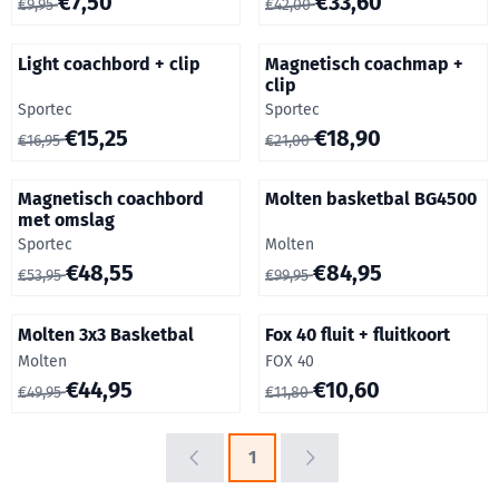
€7,50
€33,60
€9,95
€42,00
Light coachbord + clip
Magnetisch coachmap +
clip
Merk:
Merk:
Sportec
Sportec
Van 16,95 voor 15,25
Van 21,00 voor 18,90
€15,25
€18,90
€16,95
€21,00
Magnetisch coachbord
Molten basketbal BG4500
met omslag
Merk:
Merk:
Sportec
Molten
Van 53,95 voor 48,55
Van 99,95 voor 84,95
€48,55
€84,95
€53,95
€99,95
Molten 3x3 Basketbal
Fox 40 fluit + fluitkoort
Merk:
Merk:
Molten
FOX 40
Van 49,95 voor 44,95
Van 11,80 voor 10,60
€44,95
€10,60
€49,95
€11,80
1