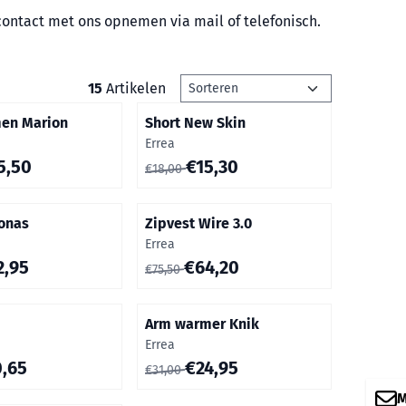
d contact met ons opnemen via mail of telefonisch.
Sorteermethode
15
Artikelen
men Marion
Short New Skin
Merk:
Errea
voor 25,50
Van 18,00 voor 15,30
5,50
€15,30
€18,00
onas
Zipvest Wire 3.0
Merk:
Errea
voor 42,95
Van 75,50 voor 64,20
2,95
€64,20
€75,50
Arm warmer Knik
Merk:
Errea
voor 10,65
Van 31,00 voor 24,95
0,65
€24,95
€31,00
M