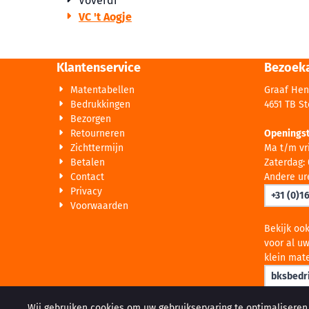
Voverdi
VC 't Aogje
Klantenservice
Bezoek
Matentabellen
Graaf Hen
Bedrukkingen
4651 TB S
Bezorgen
Retourneren
Openingst
Zichttermijn
Ma t/m vri
Betalen
Zaterdag: 
Contact
Andere ur
Privacy
+31 (0)1
Voorwaarden
Bekijk oo
voor al uw
klein mate
bksbedri
Wij gebruiken cookies om uw gebruikservaring te optimaliseren