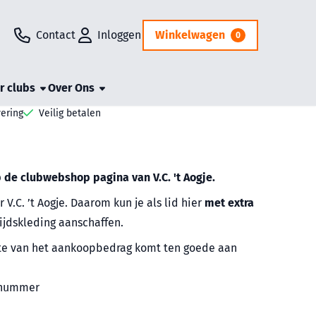
Contact
Inloggen
Winkelwagen
0
r clubs
Over Ons
vering
Veilig betalen
 de clubwebshop pagina van V.C. 't Aogje.
 V.C. ’t Aogje. Daarom kun je als lid hier
met extra
jdskleding aanschaffen.
te van het aankoopbedrag komt ten goede aan
ngsnummer