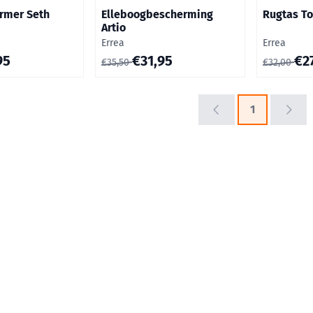
rmer Seth
Elleboogbescherming
Rugtas T
Artio
Merk:
Merk:
Errea
Errea
or 42,95
Van 35,50 voor 31,95
Van 32,00 
95
€31,95
€2
€35,50
€32,00
1