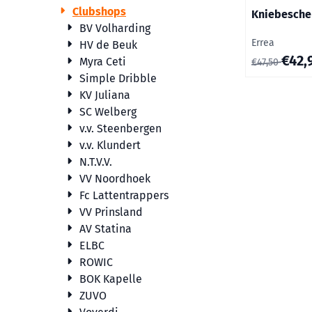
Clubshops
Kniebesche
BV Volharding
Merk:
Errea
HV de Beuk
Van 47,50 vo
€42,
Myra Ceti
€47,50
Simple Dribble
KV Juliana
SC Welberg
v.v. Steenbergen
v.v. Klundert
N.T.V.V.
VV Noordhoek
Fc Lattentrappers
VV Prinsland
AV Statina
ELBC
ROWIC
BOK Kapelle
ZUVO