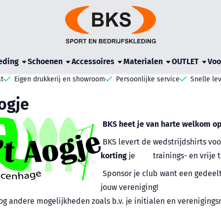
e cookies toe.
eding
Schoenen
Accessoires
Materialen
OUTLET
Voo
t
Eigen drukkerij en showroom
Persoonlijke service
Snelle le
Aogje
BKS heet je van harte welkom op
BKS levert de wedstrijdshirts voor
korting
je trainings- en vrije ti
Sponsor je club want een gedeel
jouw vereniging!
nog andere mogelijkheden zoals b.v. je initialen en verenigi