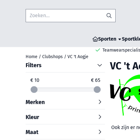
Cookievoorkeuren zijn beschikbaar. Kies instellingen of sta all
Zoeken
Sporten
Sportkl
Teamwearspecialis
Home
/
Clubshops
/
VC 't Aogje
VC 't 
Filters
€ 10
€ 65
Merken
Kleur
Ook zijn er 
Maat