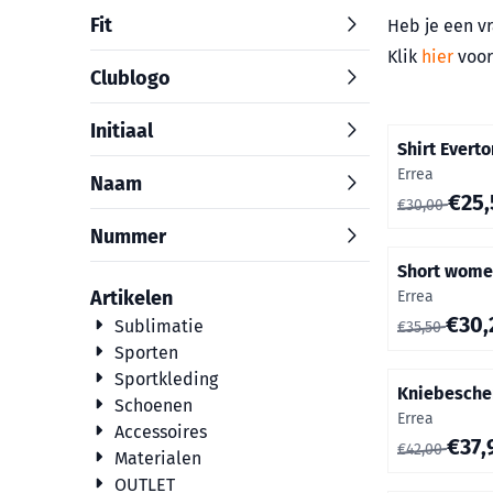
Fit
Heb je een vr
Klik
hier
voor
Clublogo
Initiaal
Shirt Everto
Merk:
Errea
Naam
Van 30,00 vo
€25,
€30,00
Nummer
Short wome
Artikelen
Merk:
Errea
Van 35,50 vo
€30,
Sublimatie
€35,50
Sporten
Sportkleding
Kniebesche
Schoenen
Merk:
Errea
Accessoires
Van 42,00 vo
€37,
€42,00
Materialen
OUTLET