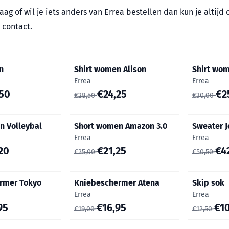
aag of wil je iets anders van Errea bestellen dan kun je altij
 contact.
n
Shirt women Alison
Shirt wo
Merk:
Merk:
Errea
Errea
or 25,50
Van 28,50 voor 24,25
Van 30,00 
50
€24,25
€2
€28,50
€30,00
n Volleybal
Short women Amazon 3.0
Sweater J
Merk:
Merk:
Errea
Errea
or 30,20
Van 25,00 voor 21,25
Van 50,50 
20
€21,25
€4
€25,00
€50,50
rmer Tokyo
Kniebeschermer Atena
Skip sok
Merk:
Merk:
Errea
Errea
or 37,95
Van 19,00 voor 16,95
Van 12,50 
95
€16,95
€1
€19,00
€12,50