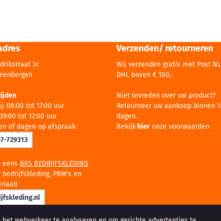
adres
Verzenden/ retourneren
drikstraat 3c
Wij verzenden gratis met Post NL
teenbergen
DHL boven € 100,-
ijden
Niet tevreden over uw product?
j: 08:00 tot 17:00 uur
Retourneer uw aankoop binnen 1
09:00 tot 12:00 uur
dagen.
en of dagen op afspraak.
Bekijk
hier
onze voorwaarden
67-729313
k eens
BKS BEDRIJFSKLEDING
 bedrijfskleding, PBM's en
riaal!
jfskleding.nl
, het webverkeer te analyseren en om gerichte advertenties te