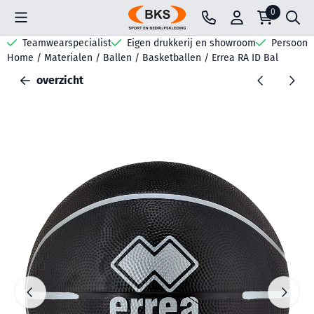
Cookievoorkeuren zijn beschikbaar. Kies instellingen of sta all
0
Teamwearspecialist
Eigen drukkerij en showroom
Persoonli
Home
/
Materialen
/
Ballen
/
Basketballen
/
Errea RA ID Bal
overzicht