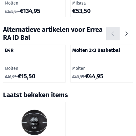
Merk:
Merk:
Molten
Mikasa
Van 149,95 voor 134,95
Prijs: 53,50
€134,95
€53,50
€149,95
Alternatieve artikelen voor
Errea
RA ID Bal
B4R
Molten 3x3 Basketbal
Merk:
Merk:
Molten
Molten
Van 16,95 voor 15,50
Van 49,95 voor 44,95
€15,50
€44,95
€16,95
€49,95
Laatst bekeken items