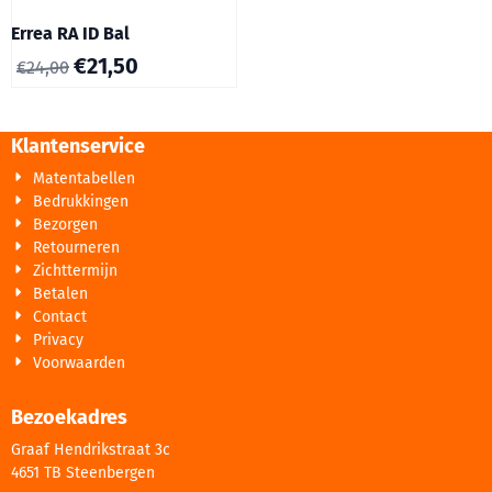
Errea RA ID Bal
€
21,50
€
24,00
Klantenservice
Matentabellen
Bedrukkingen
Bezorgen
Retourneren
Zichttermijn
Betalen
Contact
Privacy
Voorwaarden
Bezoekadres
Graaf Hendrikstraat 3c
4651 TB Steenbergen