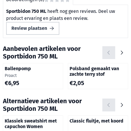
Sportbidon 750 ML
heeft nog geen reviews. Deel uw
product ervaring en plaats een review.
Review plaatsen
Aanbevolen artikelen voor
Sportbidon 750 ML
Ballenpomp
Polsband gemaakt van
zachte terry stof
Merk:
Proact
Prijs: 6,95
Prijs: 2,05
€6,95
€2,05
Alternatieve artikelen voor
Sportbidon 750 ML
Klassiek sweatshirt met
Classic fluitje, met koord
capuchon Women