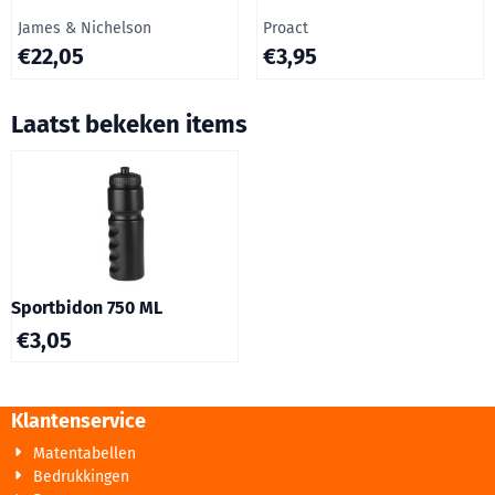
Merk:
Merk:
James & Nichelson
Proact
Prijs: 22,05
Prijs: 3,95
€22,05
€3,95
Laatst bekeken items
Sportbidon 750 ML
€
3,05
Klantenservice
Matentabellen
Bedrukkingen