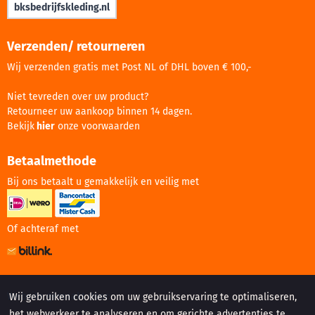
bksbedrijfskleding.nl
Verzenden/ retourneren
Wij verzenden gratis met Post NL of DHL boven € 100,-
Niet tevreden over uw product?
Retourneer uw aankoop binnen 14 dagen.
Bekijk
hier
onze voorwaarden
Betaalmethode
Bij ons betaalt u gemakkelijk en veilig met
Of achteraf met
Website gemaakt door:
Wij gebruiken cookies om uw gebruikservaring te optimaliseren,
het webverkeer te analyseren en om gerichte advertenties te