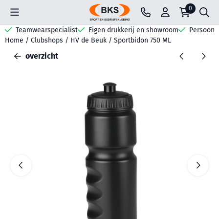
Cookievoorkeuren zijn beschikbaar. Kies instellingen of sta all
0
Teamwearspecialist
Eigen drukkerij en showroom
Persoonli
Home
/
Clubshops
/
HV de Beuk
/
Sportbidon 750 ML
overzicht