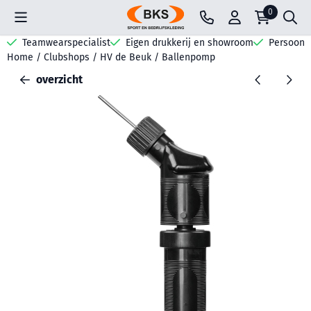
Cookievoorkeuren zijn beschikbaar. Kies instellingen of sta all
0
Teamwearspecialist
Eigen drukkerij en showroom
Persoonli
Home
/
Clubshops
/
HV de Beuk
/
Ballenpomp
overzicht