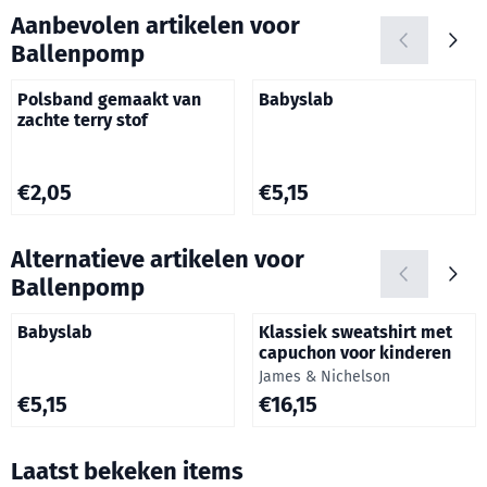
Aanbevolen artikelen voor
Ballenpomp
Polsband gemaakt van
Babyslab
zachte terry stof
Prijs: 2,05
Prijs: 5,15
€2,05
€5,15
Alternatieve artikelen voor
Ballenpomp
Babyslab
Klassiek sweatshirt met
capuchon voor kinderen
Merk:
James & Nichelson
Prijs: 5,15
Prijs: 16,15
€5,15
€16,15
Laatst bekeken items