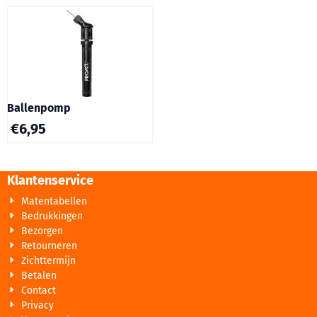
Ballenpomp
€
6,95
Klantenservice
Matentabellen
Bedrukkingen
Bezorgen
Retourneren
Zichttermijn
Betalen
Contact
Privacy