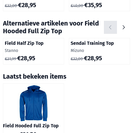
Van 32,00 voor 28,95
Van 40,00 voor 35,95
€28,95
€35,95
€32,00
€40,00
Alternatieve artikelen voor
Field
Hooded Full Zip Top
Field Half Zip Top
Sendai Training Top
Merk:
Merk:
Stanno
Mizuno
Van 31,99 voor 28,95
Van 32,00 voor 28,95
€28,95
€28,95
€31,99
€32,00
Laatst bekeken items
Field Hooded Full Zip Top