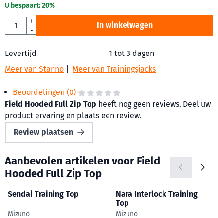
U bespaart:
20
%
Aantal
+
In winkelwagen
-
Levertijd
1 tot 3 dagen
Meer van Stanno
|
Meer van Trainingsjacks
Beoordelingen (0)
Field Hooded Full Zip Top
heeft nog geen reviews. Deel uw
product ervaring en plaats een review.
Review plaatsen
Aanbevolen artikelen voor
Field
Hooded Full Zip Top
Sendai Training Top
Nara Interlock Training
Top
Merk:
Merk:
Mizuno
Mizuno