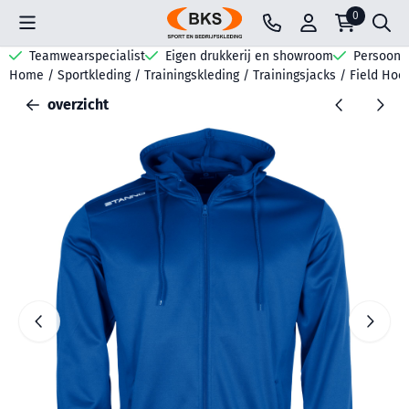
Cookievoorkeuren zijn beschikbaar. Kies instellingen of sta all
0
Teamwearspecialist
Eigen drukkerij en showroom
Persoonli
Home
/
Sportkleding
/
Trainingskleding
/
Trainingsjacks
/
Field Hood
overzicht