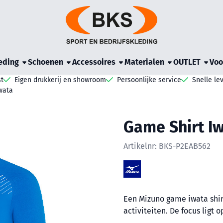
e cookies toe.
eding
Schoenen
Accessoires
Materialen
OUTLET
Voo
t
Eigen drukkerij en showroom
Persoonlijke service
Snelle le
wata
Game Shirt I
Artikelnr:
BKS-P2EAB562
Een Mizuno game iwata shirt
activiteiten. De focus ligt