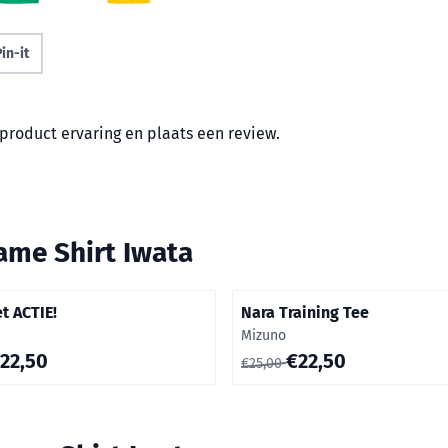
in-it
product ervaring en plaats een review.
ame Shirt Iwata
t ACTIE!
Nara Training Tee
Merk:
Mizuno
0 voor 22,50
Van 25,00 voor 22,50
22,50
€22,50
€25,00