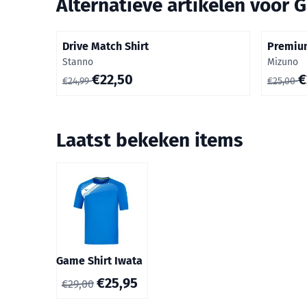
Alternatieve artikelen voor
G
Drive Match Shirt
Premiu
Merk:
Merk:
Stanno
Mizuno
Van 24,99 voor 22,50
Van 25,0
€22,50
€
€24,99
€25,00
Laatst bekeken items
Game Shirt Iwata
€
25,95
€
29,00