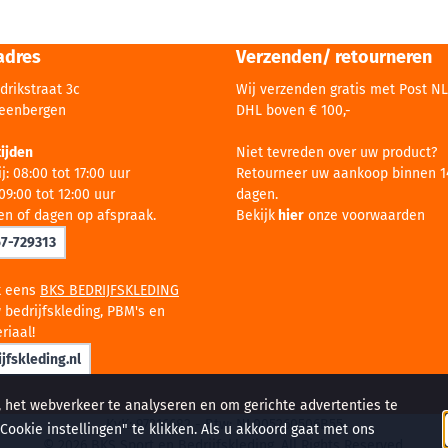
adres
Verzenden/ retourneren
drikstraat 3c
Wij verzenden gratis met Post NL
teenbergen
DHL boven € 100,-
ijden
Niet tevreden over uw product?
j: 08:00 tot 17:00 uur
Retourneer uw aankoop binnen 1
09:00 tot 12:00 uur
dagen.
en of dagen op afspraak.
Bekijk
hier
onze voorwaarden
67-729313
k eens
BKS BEDRIJFSKLEDING
 bedrijfskleding, PBM's en
riaal!
jfskleding.nl
, het webverkeer te analyseren en om gerichte advertenties te
KvK: 97216682 - Btw: NL005260506B55
ookie instellingen" te klikken. Als u akkoord gaat met ons
©
2026
BKS Sport en Bedrijfskleding. All Rights Reserved.