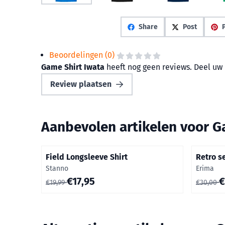
Share
Post
P
Beoordelingen (0)
Game Shirt Iwata
heeft nog geen reviews. Deel uw 
Review plaatsen
Aanbevolen artikelen voor
G
Field Longsleeve Shirt
Retro se
Merk:
Merk:
Stanno
Erima
Van 19,99 voor 17,95
Van 30,0
€17,95
€
€19,99
€30,00