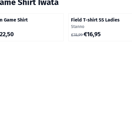
ame Shirt Iwata
m Game Shirt
Field T-shirt SS Ladies
Merk:
Stanno
0 voor 22,50
Van 18,99 voor 16,95
22,50
€16,95
€18,99