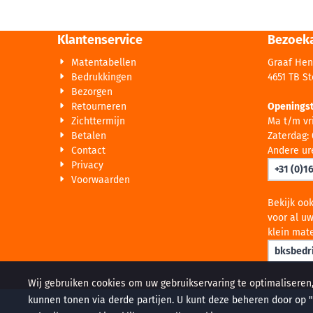
Klantenservice
Bezoek
Matentabellen
Graaf Hen
Bedrukkingen
4651 TB S
Bezorgen
Retourneren
Openingst
Zichttermijn
Ma t/m vri
Betalen
Zaterdag: 
Contact
Andere ur
Privacy
+31 (0)1
Voorwaarden
Bekijk oo
voor al uw
klein mate
bksbedri
Wij gebruiken cookies om uw gebruikservaring te optimaliseren
kunnen tonen via derde partijen. U kunt deze beheren door op "C