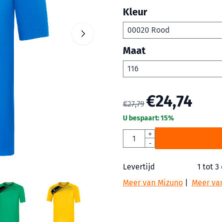
Kleur
Maat
€
24,74
€
27,79
U bespaart:
15
%
Aantal
+
-
Levertijd
1 tot 3
Meer van Mizuno
|
Meer van