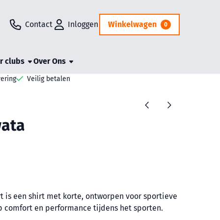
Contact
Inloggen
Winkelwagen
0
r clubs
Over Ons
vering
Veilig betalen
wata
 is een shirt met korte, ontworpen voor sportieve
 op comfort en performance tijdens het sporten.