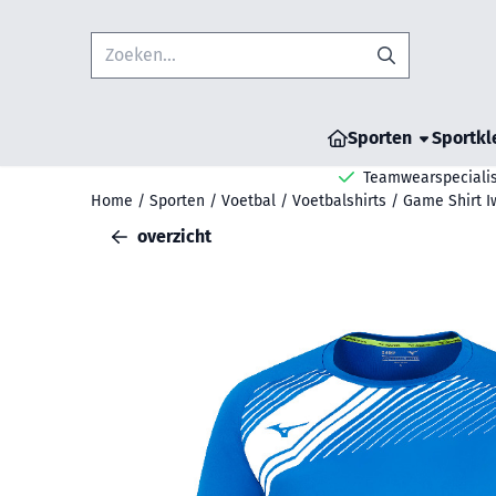
Cookievoorkeuren zijn beschikbaar. Kies instellingen of sta all
Zoeken
Sporten
Sportkl
Teamwearspecialis
Home
/
Sporten
/
Voetbal
/
Voetbalshirts
/
Game Shirt I
overzicht