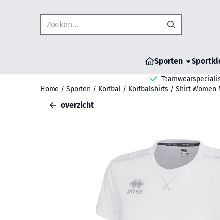
Cookievoorkeuren zijn beschikbaar. Kies instellingen of sta all
Zoeken
Sporten
Sportkl
Teamwearspecialis
Home
/
Sporten
/
Korfbal
/
Korfbalshirts
/
Shirt Women 
overzicht