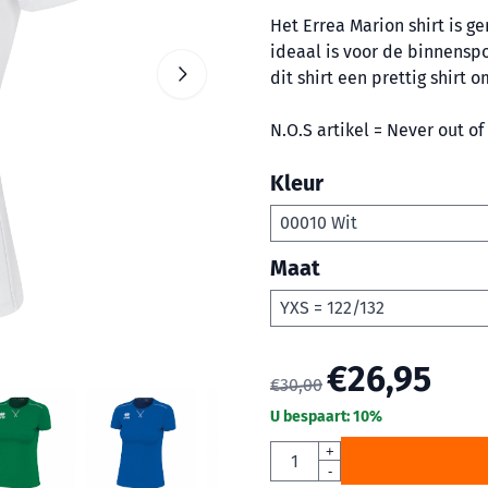
Het Errea Marion shirt is g
ideaal is voor de binnensp
dit shirt een prettig shirt o
N.O.S artikel = Never out of
Kleur
Maat
€
26,95
€
30,00
U bespaart:
10
%
Aantal
+
-