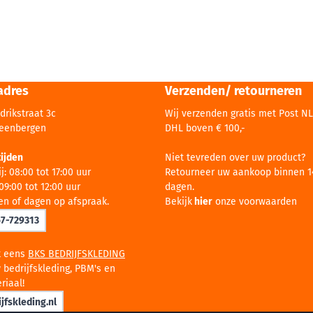
adres
Verzenden/ retourneren
drikstraat 3c
Wij verzenden gratis met Post NL
teenbergen
DHL boven € 100,-
ijden
Niet tevreden over uw product?
j: 08:00 tot 17:00 uur
Retourneer uw aankoop binnen 1
09:00 tot 12:00 uur
dagen.
en of dagen op afspraak.
Bekijk
hier
onze voorwaarden
67-729313
k eens
BKS BEDRIJFSKLEDING
 bedrijfskleding, PBM's en
riaal!
jfskleding.nl