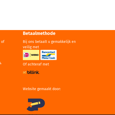
Betaalmethode
 of
Bij ons betaalt u gemakkelijk en
veilig met
4
Of achteraf met
Website gemaakt door: