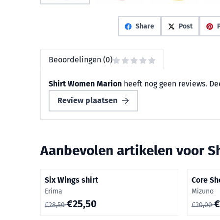
Share
Post
P
Beoordelingen (0)
Shirt Women Marion
heeft nog geen reviews. De
Review plaatsen
Aanbevolen artikelen voor
S
Six Wings shirt
Core Sh
Merk:
Merk:
Erima
Mizuno
Van 28,50 voor 25,50
Van 20,0
€25,50
€
€28,50
€20,00