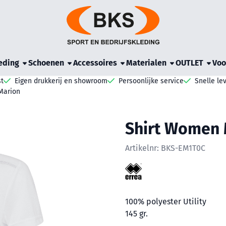
e cookies toe.
eding
Schoenen
Accessoires
Materialen
OUTLET
Voo
t
Eigen drukkerij en showroom
Persoonlijke service
Snelle le
Marion
Shirt Women 
Artikelnr:
BKS-EM1T0C
100% polyester Utility
145 gr.