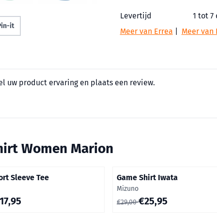
Levertijd
1 tot 7
in-it
Meer van Errea
|
Meer van 
el uw product ervaring en plaats een review.
hirt Women Marion
ort Sleeve Tee
Game Shirt Iwata
Merk:
Mizuno
0 voor 17,95
Van 29,00 voor 25,95
17,95
€25,95
€29,00