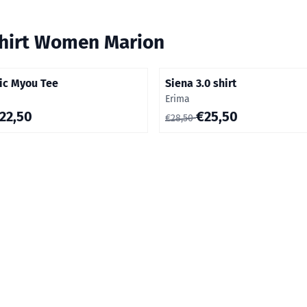
hirt Women Marion
ic Myou Tee
Siena 3.0 shirt
Merk:
Erima
0 voor 22,50
Van 28,50 voor 25,50
22,50
€25,50
€28,50