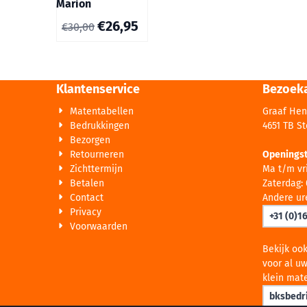
Marion
€
26,95
€
30,00
Klantenservice
Bezoek
Matentabellen
Graaf Hen
Bedrukkingen
4651 TB S
Bezorgen
Retourneren
Openingst
Zichttermijn
Ma t/m vri
Betalen
Zaterdag: 
Contact
Andere ur
Privacy
+31 (0)1
Voorwaarden
Bekijk oo
voor al uw
klein mate
bksbedri