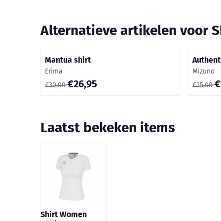
Alternatieve artikelen voor
S
Mantua shirt
Authent
Merk:
Merk:
Erima
Mizuno
Van 30,00 voor 26,95
Van 25,0
€26,95
€
€30,00
€25,00
Laatst bekeken items
Shirt Women