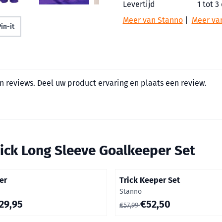
Levertijd
1 tot 3
Meer van Stanno
|
Meer va
in-it
n reviews. Deel uw product ervaring en plaats een review.
rick Long Sleeve Goalkeeper Set
er
Trick Keeper Set
Merk:
Stanno
0 voor 29,95
Van 57,99 voor 52,50
29,95
€52,50
€57,99