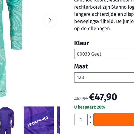
rechterborst zijn Stanno lo
langere achterzijde en zijs
bewegingsvrijheid. De juni
op de ellebogen.
Kleur
Maat
€
47,90
€
53,94
U bespaart:
20
%
Aantal
+
-