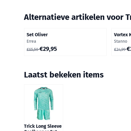
Alternatieve artikelen voor
T
Set Oliver
Vortex 
Merk:
Merk:
Errea
Stanno
Van 65,50 voor 29,95
Van 34,9
€29,95
€
€65,50
€34,99
Laatst bekeken items
Trick Long Sleeve