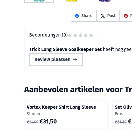
Share
Post
P
Beoordelingen (0)
Trick Long Sleeve Goalkeeper Set
heeft nog gee
Review plaatsen
Aanbevolen artikelen voor
T
Vortex Keeper Shirt Long Sleeve
Set Oliv
Merk:
Merk:
Stanno
Errea
Van 34,99 voor 31,50
Van 65,5
€31,50
€
€34,99
€65,50