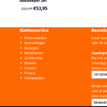
Goalkeeper Set
€
53,95
€
59,99
Klantenservice
Bezoek
Matentabellen
Graaf Hen
Bedrukkingen
4651 TB S
Bezorgen
Retourneren
Openingst
Zichttermijn
Ma t/m vri
Betalen
Zaterdag: 
Contact
Andere ur
Privacy
+31 (0)1
Voorwaarden
Bekijk oo
voor al uw
klein mate
bksbedri