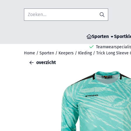
Cookievoorkeuren zijn beschikbaar. Kies instellingen of sta all
Zoeken
Sporten
Sportkl
Teamwearspecialis
Home
/
Sporten
/
Keepers
/
Kleding
/
Trick Long Sleeve
overzicht