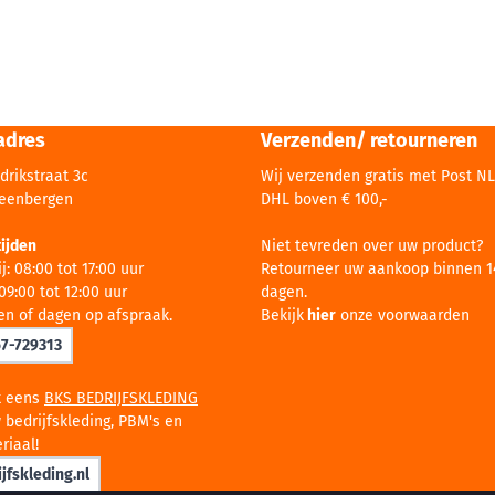
adres
Verzenden/ retourneren
drikstraat 3c
Wij verzenden gratis met Post NL
teenbergen
DHL boven € 100,-
ijden
Niet tevreden over uw product?
j: 08:00 tot 17:00 uur
Retourneer uw aankoop binnen 1
09:00 tot 12:00 uur
dagen.
en of dagen op afspraak.
Bekijk
hier
onze voorwaarden
67-729313
k eens
BKS BEDRIJFSKLEDING
 bedrijfskleding, PBM's en
riaal!
jfskleding.nl