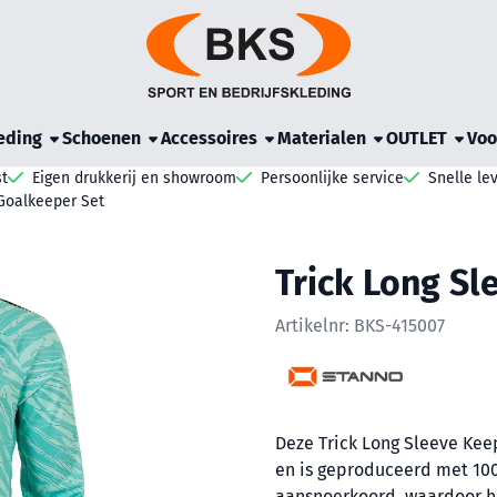
e cookies toe.
eding
Schoenen
Accessoires
Materialen
OUTLET
Voo
t
Eigen drukkerij en showroom
Persoonlijke service
Snelle le
 Goalkeeper Set
Trick Long Sl
Artikelnr:
BKS-415007
Deze Trick Long Sleeve Kee
en is geproduceerd met 100
aansnoerkoord, waardoor he