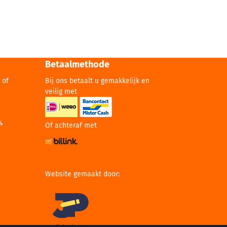
Betaalmethode
 of
Bij ons betaalt u gemakkelijk en
veilig met
4
Of achteraf met
Website gemaakt door: