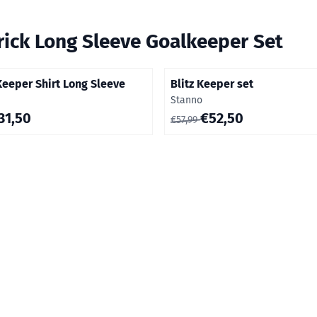
rick Long Sleeve Goalkeeper Set
Keeper Shirt Long Sleeve
Blitz Keeper set
Merk:
Stanno
9 voor 31,50
Van 57,99 voor 52,50
31,50
€52,50
€57,99