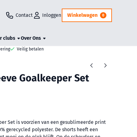
Contact
Inloggen
Winkelwagen
0
r clubs
Over Ons
vering
Veilig betalen
eeve Goalkeeper Set
per Set is voorzien van een gesublimeerde print
% gerecycled polyester. De shorts heeft een
t mooi op de plek blijft. Op de schouders en