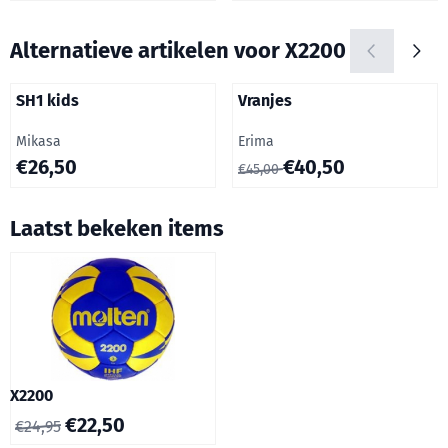
Alternatieve artikelen voor
X2200
SH1 kids
Vranjes
Merk:
Merk:
Mikasa
Erima
Prijs: 26,50
Van 45,00 voor 40,50
€26,50
€40,50
€45,00
Laatst bekeken items
X2200
€
22,50
€
24,95