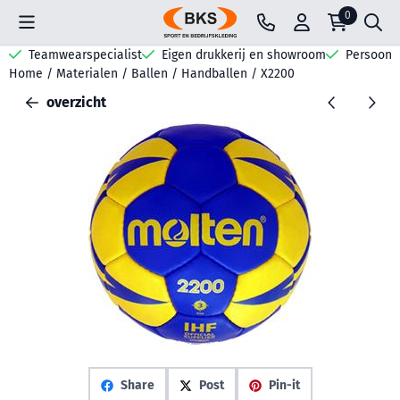
Cookievoorkeuren zijn beschikbaar. Kies instellingen of sta all
0
Teamwearspecialist
Eigen drukkerij en showroom
Persoonli
Home
/
Materialen
/
Ballen
/
Handballen
/
X2200
overzicht
Share
Post
Pin-it