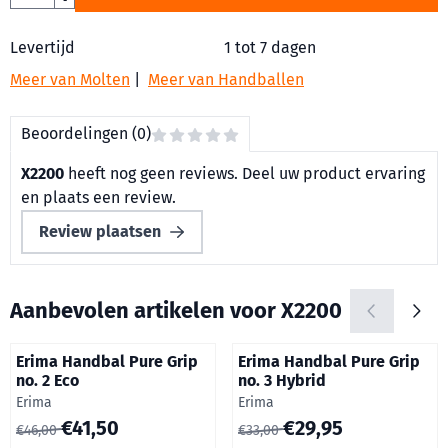
Levertijd
1 tot 7 dagen
Meer van Molten
|
Meer van Handballen
Beoordelingen (0)
X2200
heeft nog geen reviews. Deel uw product ervaring
en plaats een review.
Review plaatsen
Aanbevolen artikelen voor
X2200
Erima Handbal Pure Grip
Erima Handbal Pure Grip
no. 2 Eco
no. 3 Hybrid
Merk:
Merk:
Erima
Erima
Van 46,00 voor 41,50
Van 33,00 voor 29,95
€41,50
€29,95
€46,00
€33,00