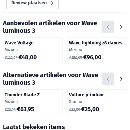
Review plaatsen
Aanbevolen artikelen voor
Wave
luminous 3
Wave Voltage
Wave lightning z8 dames
Merk:
Merk:
Mizuno
Mizuno
Van 119,95 voor 48,00
Van 159,95 voor 96,00
€48,00
€96,00
€119,95
€159,95
Alternatieve artikelen voor
Wave
luminous 3
Thunder Blade Z
Vulture jr indoor
Merk:
Merk:
Mizuno
Stanno
Van 79,95 voor 63,95
Van 37,99 voor 25,00
€63,95
€25,00
€79,95
€37,99
Laatst bekeken items