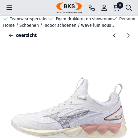
Cookievoorkeuren zijn beschikbaar. Kies instellingen of sta all
0
Teamwearspecialist
Eigen drukkerij en showroom
Persoonli
Home
/
Schoenen
/
Indoor schoenen
/
Wave luminous 3
overzicht