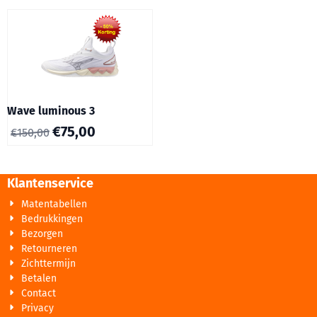
Wave luminous 3
€
75,00
€
150,00
Klantenservice
Matentabellen
Bedrukkingen
Bezorgen
Retourneren
Zichttermijn
Betalen
Contact
Privacy