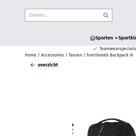
Cookievoorkeuren zijn beschikbaar. Kies instellingen of sta all
Zoeken
Sporten
Sportkl
Teamwearspecialis
Home
/
Accessoires
/
Tassen
/
Functionals Backpack III
overzicht