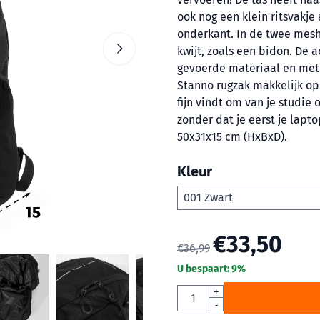
ook nog een klein ritsvakje
onderkant. In de twee mesh
kwijt, zoals een bidon. De a
gevoerde materiaal en met
Stanno rugzak makkelijk op 
fijn vindt om van je studie 
zonder dat je eerst je lap
50x31x15 cm (HxBxD).
Kleur
€
33,50
€
36,99
U bespaart:
9
%
Aantal
+
-