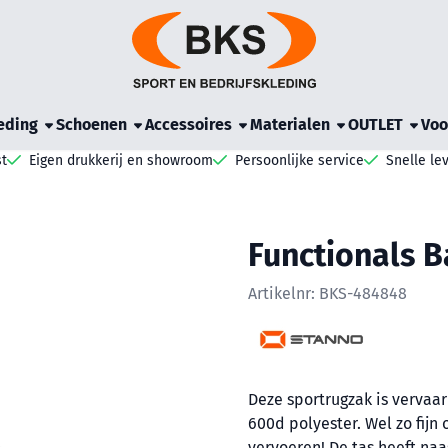
e cookies toe.
eding
Schoenen
Accessoires
Materialen
OUTLET
Voo
t
Eigen drukkerij en showroom
Persoonlijke service
Snelle le
Functionals B
Artikelnr:
BKS-484848
Deze sportrugzak is vervaa
600d polyester. Wel zo fijn
vervoeren! De tas heeft na