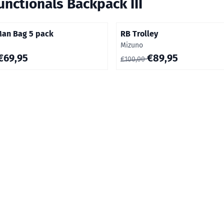
unctionals Backpack III
an Bag 5 pack
RB Trolley
Merk:
Mizuno
00 voor 69,95
Van 100,00 voor 89,95
€69,95
€89,95
€100,00