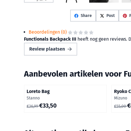
Share
Post
P
Beoordelingen (0)
Functionals Backpack III
heeft nog geen reviews. 
Review plaatsen
Aanbevolen artikelen voor
F
Loreto Bag
Ryoko 
Merk:
Merk:
Stanno
Mizuno
Van 36,99 voor 33,50
Van 55,0
€33,50
€
€36,99
€55,00