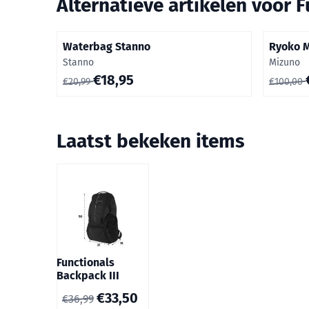
Alternatieve artikelen voor
F
Waterbag Stanno
Ryoko M
Merk:
Merk:
Stanno
Mizuno
Van 20,99 voor 18,95
Van 100,
€18,95
€20,99
€100,00
Laatst bekeken items
Functionals
Backpack III
€
33,50
€
36,99