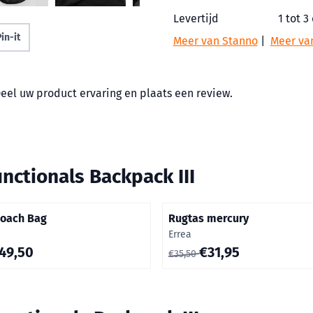
Levertijd
1 tot 3
in-it
Meer van Stanno
|
Meer va
Deel uw product ervaring en plaats een review.
unctionals Backpack III
Coach Bag
Rugtas mercury
Merk:
Errea
0 voor 49,50
Van 35,50 voor 31,95
49,50
€31,95
€35,50