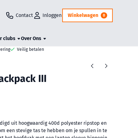
Contact
Inloggen
Winkelwagen
0
r clubs
Over Ons
vering
Veilig betalen
ackpack III
rdigd uit hoogwaardig 400d polyester ripstop en
 om een stevige tas te hebben om je spullen in te
ast het hoofdvak met een laptop sleeve binnenin