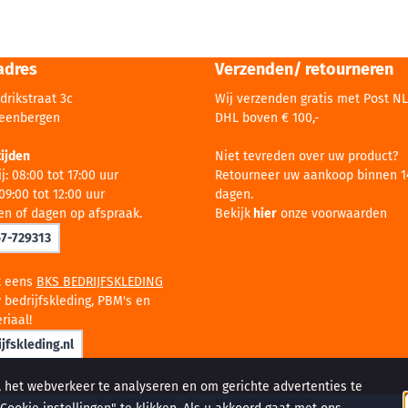
adres
Verzenden/ retourneren
drikstraat 3c
Wij verzenden gratis met Post NL
teenbergen
DHL boven € 100,-
ijden
Niet tevreden over uw product?
j: 08:00 tot 17:00 uur
Retourneer uw aankoop binnen 1
09:00 tot 12:00 uur
dagen.
en of dagen op afspraak.
Bekijk
hier
onze voorwaarden
67-729313
k eens
BKS BEDRIJFSKLEDING
 bedrijfskleding, PBM's en
riaal!
jfskleding.nl
, het webverkeer te analyseren en om gerichte advertenties te
KvK: 97216682 - Btw: NL005260506B55