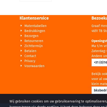
Klantenservice
Bezoek
Matentabellen
Graaf Hen
Bedrukkingen
4651 TB S
Bezorgen
Retourneren
Openingst
Zichttermijn
Ma t/m vri
Betalen
Zaterdag: 
Contact
Andere ur
Privacy
+31 (0)1
Voorwaarden
Bekijk oo
voor al uw
klein mate
bksbedri
Wij gebruiken cookies om uw gebruikservaring te optimaliseren