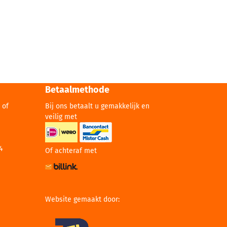
Betaalmethode
 of
Bij ons betaalt u gemakkelijk en
veilig met
4
Of achteraf met
Website gemaakt door: