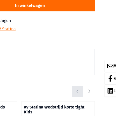
In winkelwagen
 dagen
 Statina
M
F
L
ids
AV Statina Wedstrijd korte tight
AV Stat
Kids
Merk:
Errea