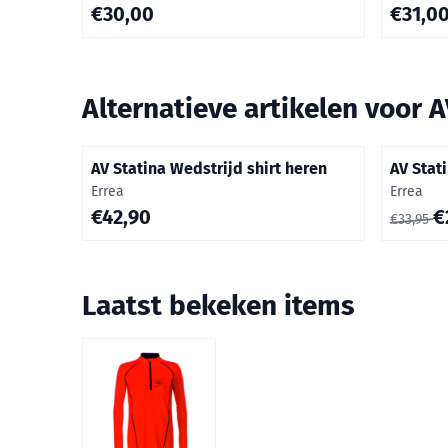
Prijs: 30,00
Prijs: 31
€30,00
€31,0
Alternatieve artikelen voor
A
AV Statina Wedstrijd shirt heren
AV Stat
Merk:
Merk:
Errea
Errea
Prijs: 42,90
Van 33,9
€42,90
€
€33,95
Laatst bekeken items