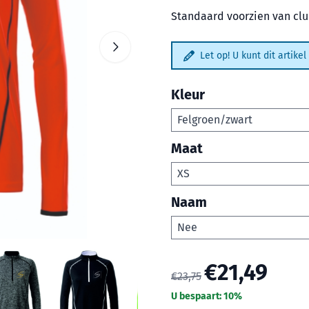
Standaard voorzien van cl
Let op! U kunt dit artik
Kleur
Maat
Naam
€
21,49
€
23,75
U bespaart:
10
%