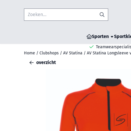
Cookievoorkeuren zijn beschikbaar. Kies instellingen of sta all
Zoeken
Sporten
Sportkl
Teamwearspecialis
Home
/
Clubshops
/
AV Statina
/
AV Statina Longsleeve 
overzicht