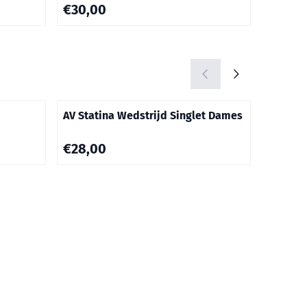
Prijs: 30,00
Prijs: 42
€30,00
€42,9
AV Statina Wedstrijd Singlet Dames
AV Stat
Merk:
BKS
Prijs: 28,00
Van 47,5
€28,00
€
€47,50