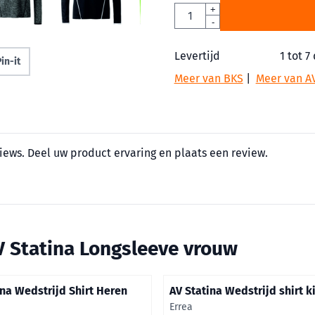
Aantal
+
-
Levertijd
1 tot 7
in-it
Meer van BKS
|
Meer van AV
iews. Deel uw product ervaring en plaats een review.
V Statina Longsleeve vrouw
ina Wedstrijd Shirt Heren
AV Statina Wedstrijd shirt k
Merk:
Errea