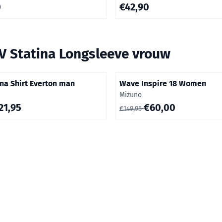
,00
Prijs: 42,90
0
€42,90
V Statina Longsleeve vrouw
ina Shirt Everton man
Wave Inspire 18 Women
Merk:
Mizuno
5 voor 21,95
Van 149,95 voor 60,00
21,95
€60,00
€149,95