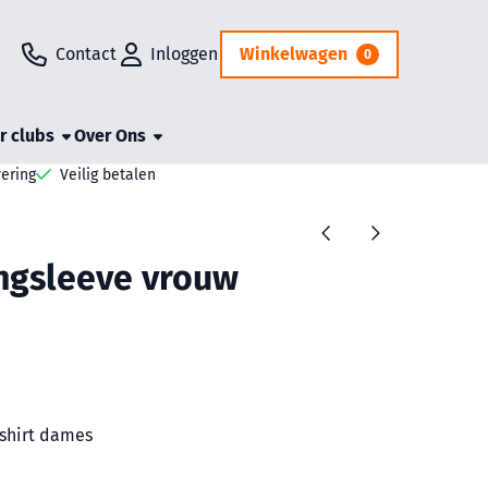
Contact
Inloggen
Winkelwagen
0
r clubs
Over Ons
vering
Veilig betalen
ongsleeve vrouw
tshirt dames