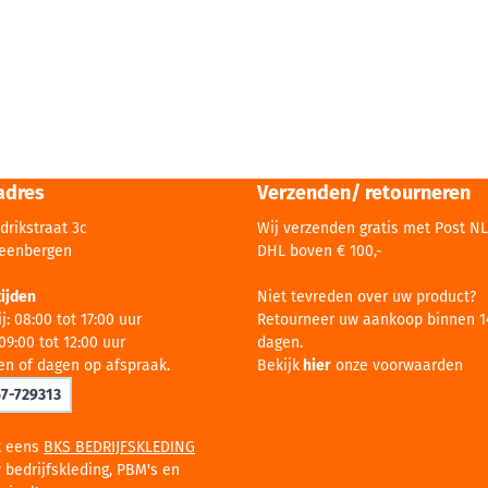
adres
Verzenden/ retourneren
drikstraat 3c
Wij verzenden gratis met Post NL
teenbergen
DHL boven € 100,-
ijden
Niet tevreden over uw product?
j: 08:00 tot 17:00 uur
Retourneer uw aankoop binnen 1
09:00 tot 12:00 uur
dagen.
en of dagen op afspraak.
Bekijk
hier
onze voorwaarden
67-729313
k eens
BKS BEDRIJFSKLEDING
 bedrijfskleding, PBM's en