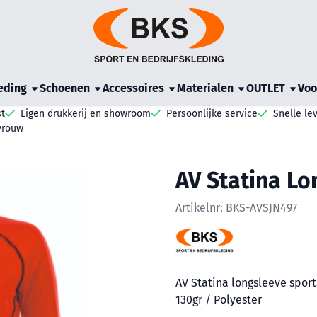
e cookies toe.
eding
Schoenen
Accessoires
Materialen
OUTLET
Voo
t
Eigen drukkerij en showroom
Persoonlijke service
Snelle le
vrouw
AV Statina L
Artikelnr:
BKS-AVSJN497
AV Statina longsleeve spor
130gr / Polyester