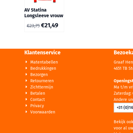
AV Statina
Longsleeve vrouw
€
21,49
€
23,75
Klantenservice
Bezoek
Matentabellen
Graaf Hen
Bedrukkingen
4651 TB S
Bezorgen
Retourneren
Openingst
Zichttermijn
Ma t/m vri
Betalen
Zaterdag: 
Contact
Andere ur
Privacy
+31 (0)1
Voorwaarden
Bekijk oo
voor al uw