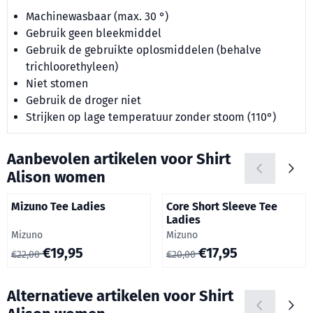
Machinewasbaar (max. 30 °)
Gebruik geen bleekmiddel
Gebruik de gebruikte oplosmiddelen (behalve
trichloorethyleen)
Niet stomen
Gebruik de droger niet
Strijken op lage temperatuur zonder stoom (110°)
Aanbevolen artikelen voor
Shirt
Alison women
Mizuno Tee Ladies
Core Short Sleeve Tee
Ladies
Merk:
Merk:
Mizuno
Mizuno
Van 22,00 voor 19,95
Van 20,00 voor 17,95
€19,95
€17,95
€22,00
€20,00
Alternatieve artikelen voor
Shirt