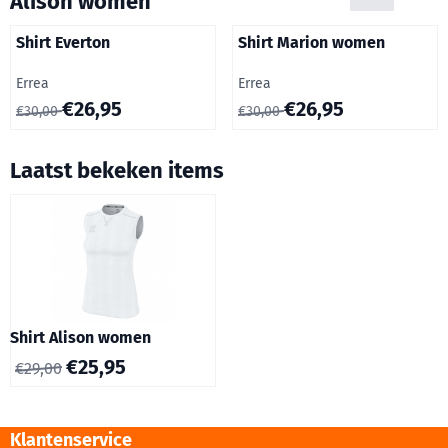
Alison women
Shirt Everton
Shirt Marion women
Merk:
Merk:
Errea
Errea
Van 30,00 voor 26,95
Van 30,00 voor 26,95
€26,95
€26,95
€30,00
€30,00
Laatst bekeken items
Shirt Alison women
€
25,95
€
29,00
Klantenservice