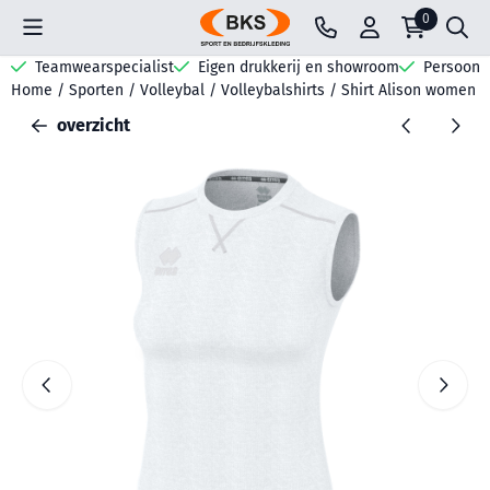
Cookievoorkeuren zijn beschikbaar. Kies instellingen of sta all
0
Teamwearspecialist
Eigen drukkerij en showroom
Persoonli
Home
/
Sporten
/
Volleybal
/
Volleybalshirts
/
Shirt Alison women
overzicht