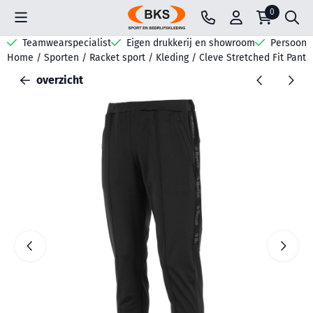
Cookievoorkeuren zijn beschikbaar. Kies instellingen of sta all
0
Teamwearspecialist
Eigen drukkerij en showroom
Persoonli
Home
/
Sporten
/
Racket sport
/
Kleding
/
Cleve Stretched Fit Pants
overzicht