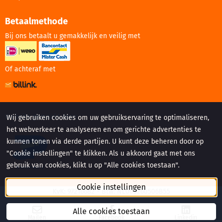
Betaalmethode
Bij ons betaalt u gemakkelijk en veilig met
Of achteraf met
Website gemaakt door:
Wij gebruiken cookies om uw gebruikservaring te optimaliseren,
het webverkeer te analyseren en om gerichte advertenties te
kunnen tonen via derde partijen. U kunt deze beheren door op
"Cookie instellingen" te klikken. Als u akkoord gaat met ons
gebruik van cookies, klikt u op "Alle cookies toestaan".
Cookie instellingen
KvK: 97216682 - Btw: NL005260506B55
©
2026
BKS Sport en Bedrijfskleding. All Rights Reserved.
Alle cookies toestaan
Mailen
Facebook
Linkedin