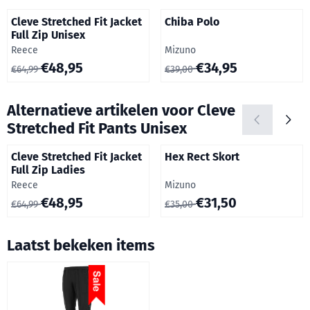
Cleve Stretched Fit Jacket
Chiba Polo
Full Zip Unisex
Merk:
Merk:
Reece
Mizuno
Van 64,99 voor 48,95
Van 39,00 voor 34,95
€48,95
€34,95
€64,99
€39,00
Alternatieve artikelen voor
Cleve
Stretched Fit Pants Unisex
Cleve Stretched Fit Jacket
Hex Rect Skort
Full Zip Ladies
Merk:
Merk:
Reece
Mizuno
Van 64,99 voor 48,95
Van 35,00 voor 31,50
€48,95
€31,50
€64,99
€35,00
Laatst bekeken items