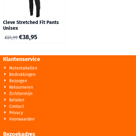
Cleve Stretched Fit Pants
Unisex
€
38,95
€
51,99
Klantenservice
Matentabellen
Bedrukkingen
Bezorgen
Retourneren
Zichttermijn
Betalen
Contact
Privacy
Voorwaarden
Bezoekadres