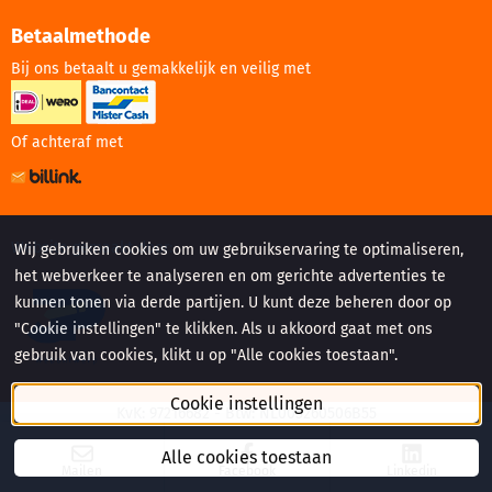
Betaalmethode
Bij ons betaalt u gemakkelijk en veilig met
Of achteraf met
Website gemaakt door:
Wij gebruiken cookies om uw gebruikservaring te optimaliseren,
het webverkeer te analyseren en om gerichte advertenties te
kunnen tonen via derde partijen. U kunt deze beheren door op
"Cookie instellingen" te klikken. Als u akkoord gaat met ons
gebruik van cookies, klikt u op "Alle cookies toestaan".
Cookie instellingen
KvK: 97216682 - Btw: NL005260506B55
©
2026
BKS Sport en Bedrijfskleding. All Rights Reserved.
Alle cookies toestaan
Mailen
Facebook
Linkedin