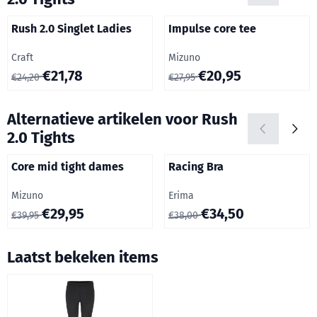
Rush 2.0 Singlet Ladies
Impulse core tee
Merk:
Merk:
Craft
Mizuno
Van 24,20 voor 21,78
Van 27,95 voor 20,95
€21,78
€20,95
€24,20
€27,95
Alternatieve artikelen voor
Rush
2.0 Tights
Core mid tight dames
Racing Bra
Merk:
Merk:
Mizuno
Erima
Van 39,95 voor 29,95
Van 38,00 voor 34,50
€29,95
€34,50
€39,95
€38,00
Laatst bekeken items