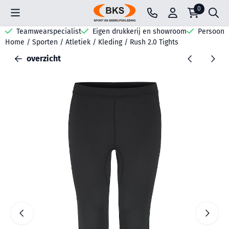
Cookievoorkeuren zijn beschikbaar. Kies instellingen of sta all
0
Teamwearspecialist
Eigen drukkerij en showroom
Persoonli
Home
/
Sporten
/
Atletiek
/
Kleding
/
Rush 2.0 Tights
overzicht