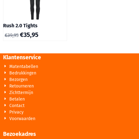
Rush 2.0 Tights
€
35,95
€
39,95
Klantenservice
Matentabellen
Bedrukkingen
Bezorgen
Retourneren
Zichttermijn
Betalen
Contact
Privacy
Voorwaarden
Bezoekadres