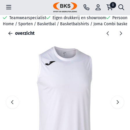
Cookievoorkeuren zijn beschikbaar. Kies instellingen of sta all
0
Teamwearspecialist
Eigen drukkerij en showroom
Persoonli
Home
/
Sporten
/
Basketbal
/
Basketbalshirts
/
Joma Combi basket 
overzicht