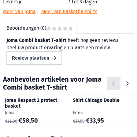
Levertijd
1 tot 3 dagen
Meer van Joma
|
Meer van Basketbalshirts
Beoordelingen (0)
Joma Combi basket T-shirt
heeft nog geen reviews.
Deel uw product ervaring en plaats een review.
Review plaatsen
Aanbevolen artikelen voor
Joma
Combi basket T-shirt
Joma Respect 2 protect
Shirt Chicago Double
basket
Merk:
Merk:
Joma
Errea
Van 65,00 voor 58,50
Van 37,50 voor 33,95
€58,50
€33,95
€65,00
€37,50