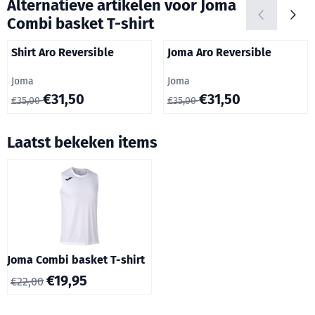
Alternatieve artikelen voor
Joma
Combi basket T-shirt
Shirt Aro Reversible
Joma Aro Reversible
Merk:
Merk:
Joma
Joma
Van 35,00 voor 31,50
Van 35,00 voor 31,50
€31,50
€31,50
€35,00
€35,00
Laatst bekeken items
Joma Combi basket T-shirt
€
19,95
€
22,00